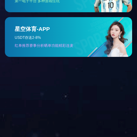
文化旅游
(中国)官方
城市服务
网站
招聘信息
盐城市盐都区2025年区管国有企业统一公开招聘人员公告
安博·体育(中国)官方网站岗位竞聘公告
安博·体育(中国)官方网站岗位竞聘公告
群团工会
员工风采
集团映像
更多 >>