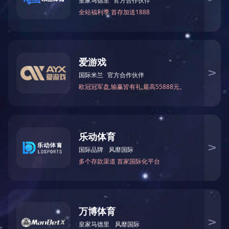
盐都园林组织参加《有限空间作业安全技术规范》线上宣贯培训
04-29
立新物业护航盐城大纵湖生态铁人三项赛事
04-28
2026盐城大纵湖生态铁人三项赛成功举办
04-20
通知公告
招投标信息
产权交易
更多+
关于世纪公园月亮广场房产公开征集意向商家的公告
08-01
社会调研征求意见公告
12-01
选拔任用干部公示
11-11
选拔任用干部公示
08-04
关于市城镇化集团公开征集评标（审）专家的公告
06-06